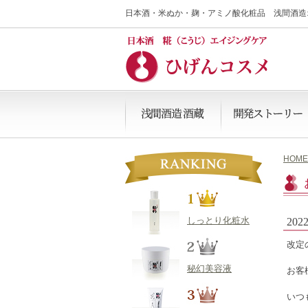
日本酒
・
米ぬか
・
麹・
アミノ酸化粧品
浅間酒造
HOME
しっとり化粧水
20
改定
秘幻美容液
お客
いつ