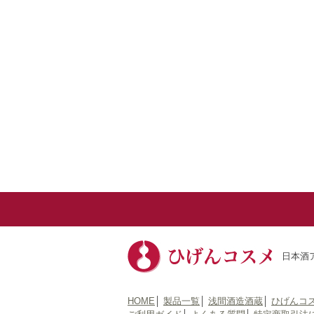
日本酒ア
HOME
│
製品一覧
│
浅間酒造酒蔵
│
ひげんコ