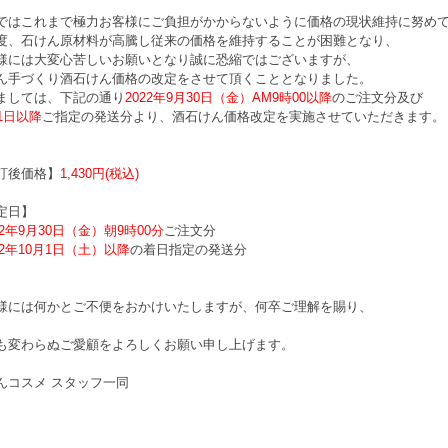
ではこれまで極力お客様にご負担がかからないように価格の現状維持に努め
度、石けん原材料が高騰し従来の価格を維持することが困難となり、
様には大変心苦しいお願いとなり誠に恐縮ではございますが、
ん手づくり酒石けん価格の改定をさせて頂くこととなりました。
ましては、下記の通り
2022年9月30日（金）AM9時00以降
のご注文分及び
月1日以降
ご指定の発送分より、酒石けん価格改定を実施させていただきます。
訂後価格】
1,430円(税込)
定日】
22年9月30日（金）朝9時00分
ご注文分
22年10月1日（土）以降
の着日指定の発送分
様には何かとご不便をおかけいたしますが、何卒ご理解を賜り、
も変わらぬご愛顧をよろしくお願い申し上げます。
んコスメ スタッフ一同