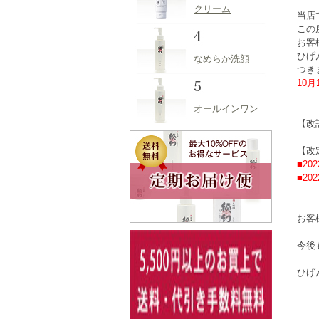
クリーム
当店
この
お客
ひげ
なめらか洗顔
つき
10
オールインワン
【改
【改
■20
■20
お客
今後
ひげ