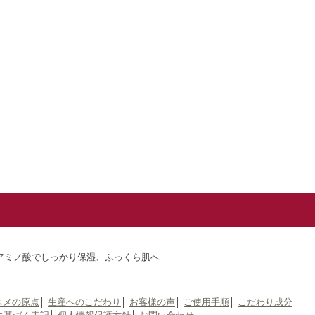
ミノ酸でしっかり保湿、ふっくら肌へ
スメの原点
│
生産へのこだわり
│
お客様の声
│
ご使用手順
│
こだわり成分
│